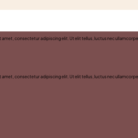
amet, consectetur adipiscing elit. Ut elit tellus, luctus nec ullamcorpe
amet, consectetur adipiscing elit. Ut elit tellus, luctus nec ullamcorpe